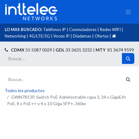
LO MAS BUSCADO:
Teléfonos IP
|
Conmutadores
|
Redes WIFI
|
Networking
|
4G/LTE/5G
|
Voceo IP
|
Diademas
|
Ofertas
|​
​
CDMX
55 5087 0029 |
GDL
33 3631 3232 |
MTY
81 3674 9599
Todos los productos
GWN7813P, Switch PoE Administrable capa 3, 24 x GigaEth
PoE, 8 x PoE++ y 4 x 10 Giga SFP+, 360w