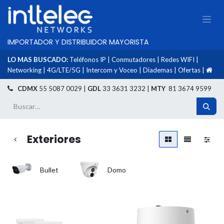
IMPORTADOR Y DISTRIBUIDOR MAYORISTA
LO MAS BUSCADO:
Teléfonos IP
|
Conmutadores
|
Redes WIFI
|
Networking
|
4G/LTE/5G
|
Intercom y Voceo
|
Diademas
|
Ofertas
|
​
CDMX
55 5087 0029 |
GDL
33 3631 3232 |
MTY
81 3674 9599
Exteriores
Bullet
Domo