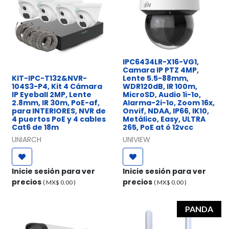
IPC6434LR-X16-VG1,
Camara IP PTZ 4MP,
KIT-IPC-T132&NVR-
Lente 5.5-88mm,
104S3-P4, Kit 4 Cámara
WDR120dB, IR 100m,
IP Eyeball 2MP, Lente
MicroSD, Audio 1i-1o,
2.8mm, IR 30m, PoE-af,
Alarma-2i-1o, Zoom 16x,
para INTERIORES, NVR de
Onvif, NDAA, IP66, IK10,
4 puertos PoE y 4 cables
Metálico, Easy, ULTRA
Cat6 de 18m
265, PoE at ó 12vcc
UNIARCH
UNIVIEW
Inicie sesión para ver
Inicie sesión para ver
precios
precios
( MX$
0.00
)
( MX$
0.00
)
PANDA