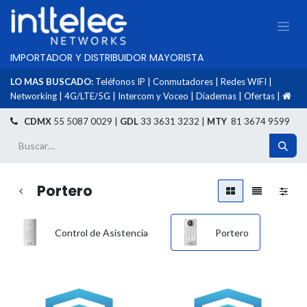
IMPORTADOR Y DISTRIBUIDOR MAYORISTA
LO MAS BUSCADO:
Teléfonos IP
|
Conmutadores
|
Redes WIFI
|
Networking
|
4G/LTE/5G
|
Intercom y Voceo
|
Diademas
|
Ofertas
|
​
CDMX
55 5087 0029 |
GDL
33 3631 3232 |
MTY
81 3674 9599
Portero
Control de Asistencia
Portero