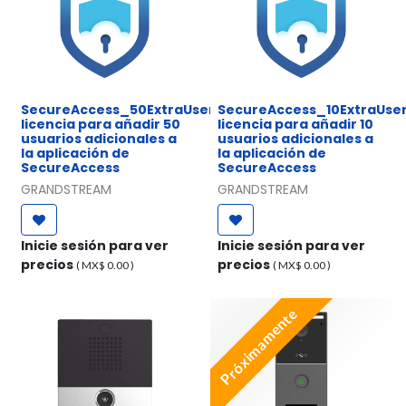
SecureAccess_50ExtraUser,
SecureAccess_10ExtraUser
licencia para añadir 50
licencia para añadir 10
usuarios adicionales a
usuarios adicionales a
la aplicación de
la aplicación de
SecureAccess
SecureAccess
GRANDSTREAM
GRANDSTREAM
Inicie sesión para ver
Inicie sesión para ver
precios
precios
( MX$
0.00
)
( MX$
0.00
)
Próximamente