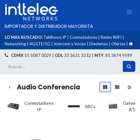
IMPORTADOR Y DISTRIBUIDOR MAYORISTA
LO MAS BUSCADO:
Teléfonos IP
|
Conmutadores
|
Redes WIFI
|
Networking
|
4G/LTE/5G
|
Intercom y Voceo
|
Diademas
|
Ofertas
|
​
CDMX
55 5087 0029 |
GDL
33 3631 3232 |
MTY
81 3674 9599
Audio Conferencia
Conmutadores
Gateway
SBCs
IP
ATAs