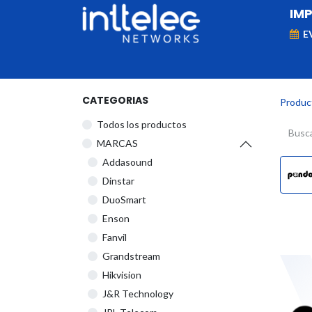
IM
E
MARCAS
Telefonía IP
Networking
D
CATEGORIAS
Produc
Todos los productos
​MARCAS
Addasound
Dinstar
DuoSmart
Enson
Fanvil
Grandstream
Hikvision
J&R Technology