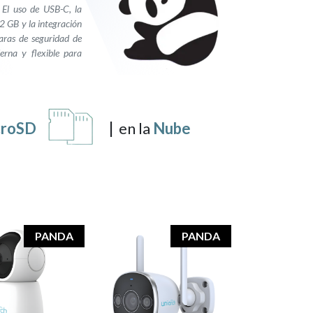
 El uso de USB-C, la
2 GB y la integración
aras de seguridad de
erna y flexible para
croSD
|
en la
Nube
PANDA
PANDA