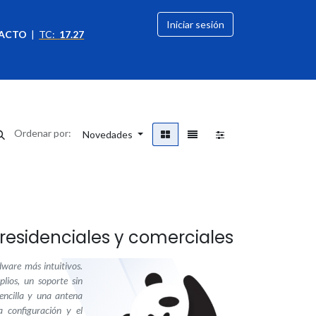
Iniciar sesión
ACTO
|
TC:
17.27
citación
OFERTAS
Ordenar por:
Novedades
residenciales y comerciales
dware más intuitivos.
lios, un soporte sin
sencilla y una antena
a configuración y el