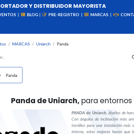
PORTADOR Y DISTRIBUIDOR MAYORISTA
VENTOS
|
BLOG
|
PRE-REGISTRO
|
MARCAS
|
CONT
iademas
Cableado
VIdeovigilancia
Enlaces
Capa
tos
​MARCAS
Uniarch
Panda
Panda
Panda de Uniarch,
para entornos 
PANDA de Uniarch
,
diseños de har
Con ángulos de inclinación más amp
tornillos para una instalación más 
interna, estas mejoras hacen que l