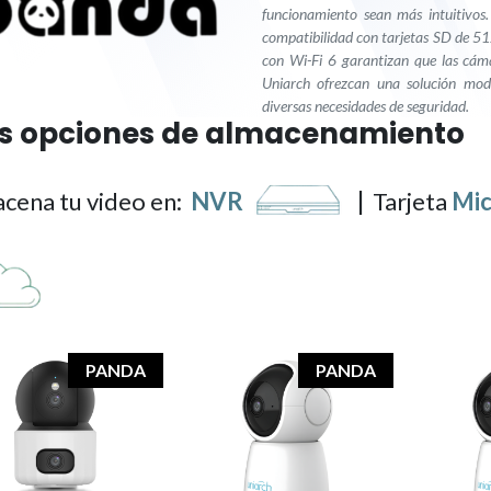
funcionamiento sean más intuitivos.
compatibilidad con tarjetas SD de 51
con Wi-Fi 6 garantizan que las cám
Uniarch ofrezcan una solución mod
diversas necesidades de seguridad. ​
s opciones de almacenamiento
cena tu video en:
NVR
|
Tarjeta
Mi
PANDA
PANDA