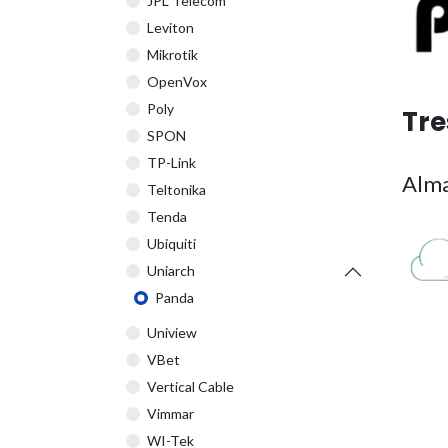
JPL Telecom
Leviton
Mikrotik
OpenVox
Poly
Tre
SPON
TP-Link
Alma
Teltonika
Tenda
Ubiquiti
Uniarch
Panda
Uniview
VBet
Vertical Cable
Vimmar
WI-Tek