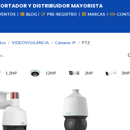
PORTADOR Y DISTRIBUIDOR MAYORISTA
VENTOS
|
BLOG
|
PRE-REGISTRO
|
MARCAS
|
CONT
iademas
Cableado
VIdeovigilancia
Enlaces
Capa
tos
VIDEOVIGILANCIA
Cámaras IP
PTZ
1.2MP
12MP
2MP
3MP