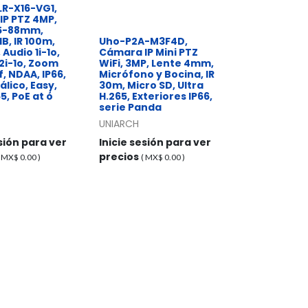
LR-X16-VG1,
IP PTZ 4MP,
.5-88mm,
, IR 100m,
Uho-P2A-M3F4D,
Audio 1i-1o,
Cámara IP Mini PTZ
2i-1o, Zoom
WiFi, 3MP, Lente 4mm,
f, NDAA, IP66,
Micrófono y Bocina, IR
álico, Easy,
30m, Micro SD, Ultra
5, PoE at ó
H.265, Exteriores IP66,
serie Panda
UNIARCH
esión para ver
Inicie sesión para ver
precios
( MX$
0.00
)
( MX$
0.00
)