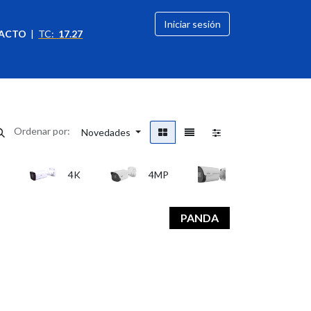
Iniciar sesión
ACTO
|
TC:
17.27
citación
OFERTAS
Ordenar por:
Novedades
4K
4MP
5MP
PANDA