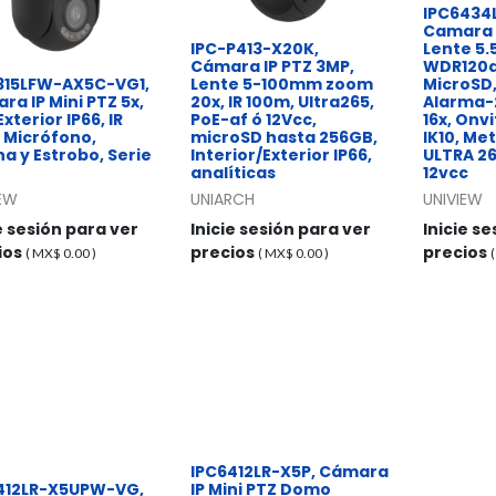
IPC6434
Camara 
IPC-P413-X20K,
Lente 5
Cámara IP PTZ 3MP,
WDR120dB
315LFW-AX5C-VG1,
Lente 5-100mm zoom
MicroSD, 
ra IP Mini PTZ 5x,
20x, IR 100m, Ultra265,
Alarma-
xterior IP66, IR
PoE-af ó 12Vcc,
16x, Onvi
 Micrófono,
microSD hasta 256GB,
IK10, Met
na y Estrobo, Serie
Interior/Exterior IP66,
ULTRA 26
analíticas
12vcc
IEW
UNIARCH
UNIVIEW
e sesión para ver
Inicie sesión para ver
Inicie s
ios
precios
precios
( MX$
0.00
)
( MX$
0.00
)
IPC6412LR-X5P, Cámara
412LR-X5UPW-VG,
IP Mini PTZ Domo