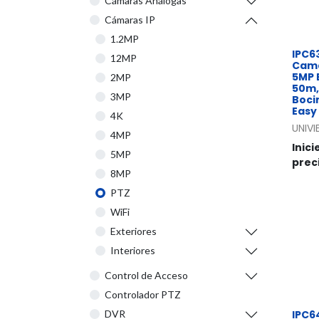
Cámaras Análogas
Cámaras IP
1.2MP
IPC6
12MP
Cama
5MP E
2MP
50m,
3MP
Boci
Easy
4K
UNIV
4MP
Inici
5MP
prec
8MP
PTZ
WiFi
Exteriores
Interiores
Control de Acceso
Controlador PTZ
IPC6
DVR