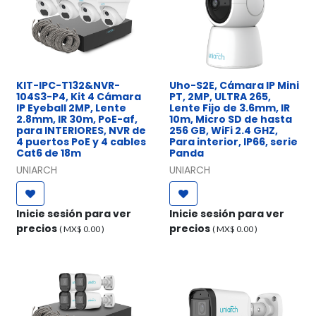
KIT-IPC-T132&NVR-
Uho-S2E, Cámara IP Mini
104S3-P4, Kit 4 Cámara
PT, 2MP, ULTRA 265,
IP Eyeball 2MP, Lente
Lente Fijo de 3.6mm, IR
2.8mm, IR 30m, PoE-af,
10m, Micro SD de hasta
para INTERIORES, NVR de
256 GB, WiFi 2.4 GHZ,
4 puertos PoE y 4 cables
Para interior, IP66, serie
Cat6 de 18m
Panda
UNIARCH
UNIARCH
Inicie sesión para ver
Inicie sesión para ver
precios
precios
( MX$
0.00
)
( MX$
0.00
)