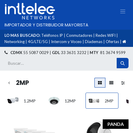
IMPORTADOR Y DISTRIBUIDOR MAYORISTA
LO MAS BUSCADO:
Teléfonos IP
|
Conmutadores
|
Redes WIFI
|
Networking
|
4G/LTE/5G
|
Intercom y Voceo
|
Diademas
|
Ofertas
|
​
CDMX
55 5087 0029 |
GDL
33 3631 3232 |
MTY
81 3674 9599
2MP
1.2MP
12MP
2MP
PANDA