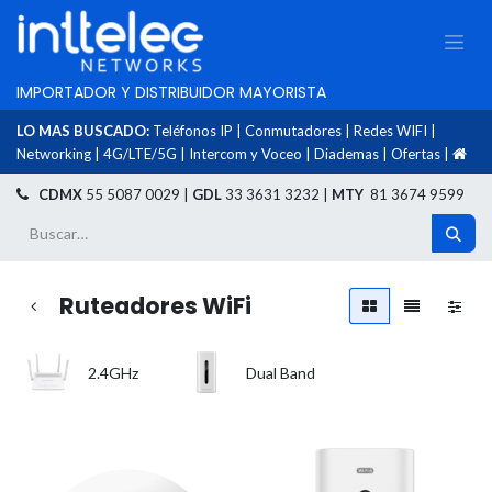
IMPORTADOR Y DISTRIBUIDOR MAYORISTA
LO MAS BUSCADO:
Teléfonos IP
|
Conmutadores
|
Redes WIFI
|
Networking
|
4G/LTE/5G
|
Intercom y Voceo
|
Diademas
|
Ofertas
|
​
CDMX
55 5087 0029 |
GDL
33 3631 3232 |
MTY
81 3674 9599
Ruteadores WiFi
2.4GHz
Dual Band