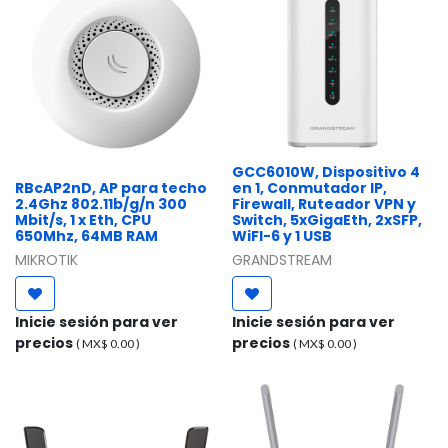
GCC6010W, Dispositivo 4
RBcAP2nD, AP para techo
en 1, Conmutador IP,
2.4Ghz 802.11b/g/n 300
Firewall, Ruteador VPN y
Mbit/s, 1 x Eth, CPU
Switch, 5xGigaEth, 2xSFP,
650Mhz, 64MB RAM
WiFI-6 y 1 USB
MIKROTIK
GRANDSTREAM
Inicie sesión para ver
Inicie sesión para ver
precios
precios
( MX$
0.00
)
( MX$
0.00
)