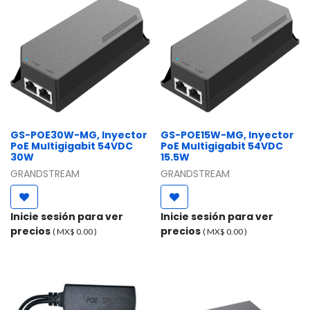
GS-POE30W-MG, Inyector
GS-POE15W-MG, Inyector
PoE Multigigabit 54VDC
PoE Multigigabit 54VDC
30W
15.5W
GRANDSTREAM
GRANDSTREAM
Inicie sesión para ver
Inicie sesión para ver
precios
precios
( MX$
0.00
)
( MX$
0.00
)