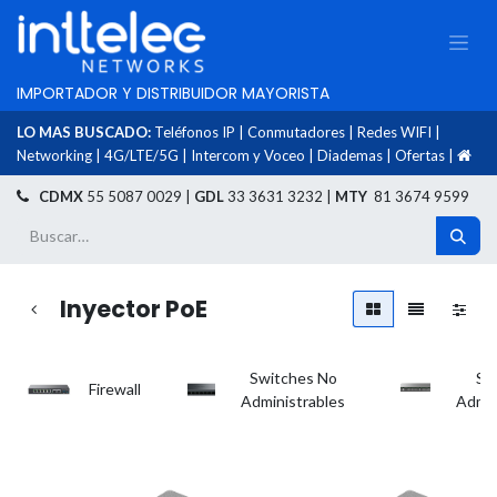
IMPORTADOR Y DISTRIBUIDOR MAYORISTA
LO MAS BUSCADO:
Teléfonos IP
|
Conmutadores
|
Redes WIFI
|
Networking
|
4G/LTE/5G
|
Intercom y Voceo
|
Diademas
|
Ofertas
|
​
CDMX
55 5087 0029 |
GDL
33 3631 3232 |
MTY
81 3674 9599
Inyector PoE
Switches No
Sw
Firewall
Administrables
Admin