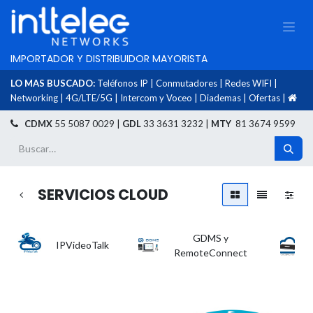
IMPORTADOR Y DISTRIBUIDOR MAYORISTA
LO MAS BUSCADO:
Teléfonos IP
|
Conmutadores
|
Redes WIFI
|
Networking
|
4G/LTE/5G
|
Intercom y Voceo
|
Diademas
|
Ofertas
|
​
CDMX
55 5087 0029 |
GDL
33 3631 3232 |
MTY
81 3674 9599
SERVICIOS CLOUD
GDMS y
IPVideoTalk
RemoteConnect