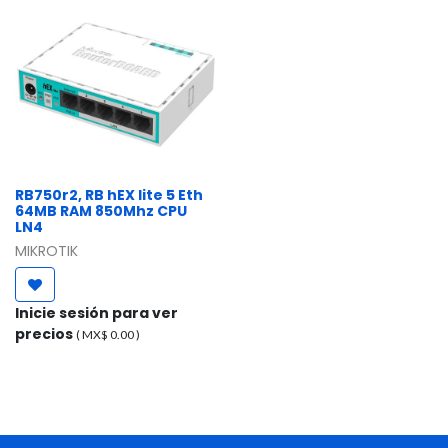
RB750r2, RB hEX lite 5 Eth
64MB RAM 850Mhz CPU
LN4
MIKROTIK
Inicie sesión para ver
precios
( MX$
0.00
)