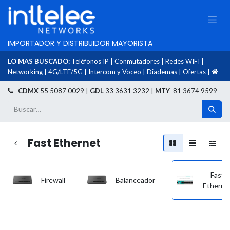
IMPORTADOR Y DISTRIBUIDOR MAYORISTA
LO MAS BUSCADO:
Teléfonos IP
|
Conmutadores
|
Redes WIFI
|
Networking
|
4G/LTE/5G
|
Intercom y Voceo
|
Diademas
|
Ofertas
|
​
CDMX
55 5087 0029 |
GDL
33 3631 3232 |
MTY
81 3674 9599
Fast Ethernet
Fast
Firewall
Balanceador
Etherne