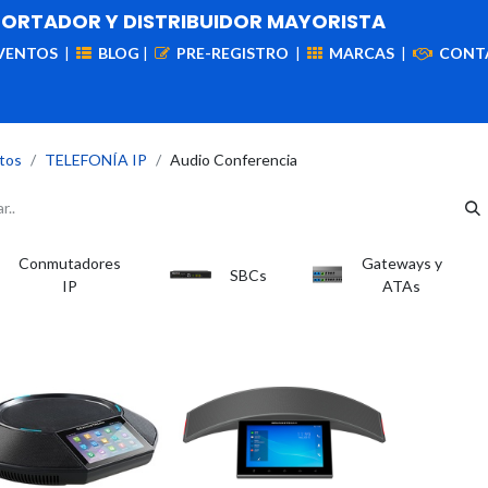
PORTADOR Y DISTRIBUIDOR MAYORISTA
VENTOS
|
BLOG
|
PRE-REGISTRO
|
MARCAS
|
CONT
iademas
Cableado
VIdeovigilancia
Enlaces
Capa
tos
TELEFONÍA IP
Audio Conferencia
Conmutadores
Gateways y
SBCs
IP
ATAs