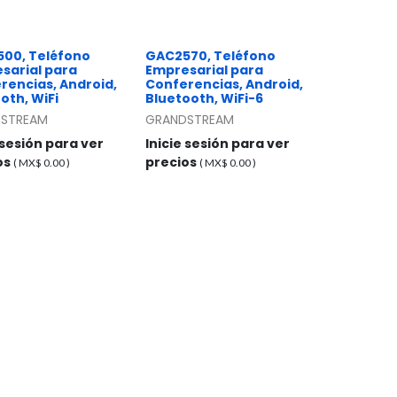
00, Teléfono
GAC2570, Teléfono
sarial para
Empresarial para
rencias, Android,
Conferencias, Android,
oth, WiFi
Bluetooth, WiFi-6
STREAM
GRANDSTREAM
 sesión para ver
Inicie sesión para ver
os
precios
( MX$
0.00
)
( MX$
0.00
)