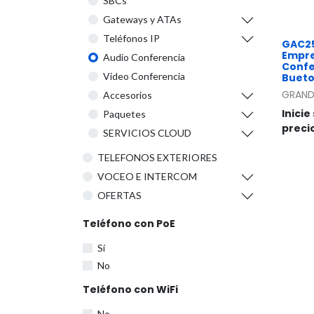
SBCs
Gateways y ATAs
Teléfonos IP
GAC25
Empre
Audio Conferencia
Confe
Video Conferencia
Bueto
GRAND
Accesorios
Inicie
Paquetes
preci
SERVICIOS CLOUD
TELEFONOS EXTERIORES
VOCEO E INTERCOM
OFERTAS
Teléfono con PoE
Sí
No
Teléfono con WiFi
No