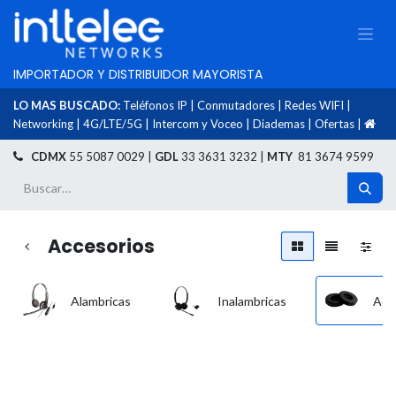
IMPORTADOR Y DISTRIBUIDOR MAYORISTA
LO MAS BUSCADO:
Teléfonos IP
|
Conmutadores
|
Redes WIFI
|
Networking
|
4G/LTE/5G
|
Intercom y Voceo
|
Diademas
|
Ofertas
|
​
CDMX
55 5087 0029 |
GDL
33 3631 3232 |
MTY
81 3674 9599
Accesorios
Alambricas
Inalambricas
Acc