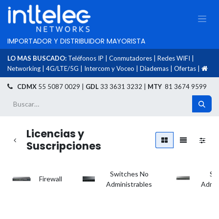
IMPORTADOR Y DISTRIBUIDOR MAYORISTA
LO MAS BUSCADO:
Teléfonos IP
|
Conmutadores
|
Redes WIFI
|
Networking
|
4G/LTE/5G
|
Intercom y Voceo
|
Diademas
|
Ofertas
|
​
CDMX
55 5087 0029 |
GDL
33 3631 3232 |
MTY
81 3674 9599
Licencias y
Suscripciones
Switches No
Sw
Firewall
Administrables
Admin