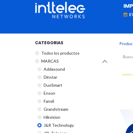
IM
E
MARCAS
Telefonía IP
Networking
D
CATEGORIAS
Produc
Todos los productos
​MARCAS
Addasound
Dinstar
DuoSmart
Enson
Fanvil
Grandstream
Hikvision
J&R Technology