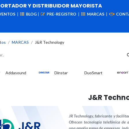
PORTADOR Y DISTRIBUIDOR MAYORISTA
VENTOS
|
BLOG
|
PRE-REGISTRO
|
MARCAS
|
CONT
iademas
Cableado
VIdeovigilancia
Enlaces
Capa
tos
​MARCAS
J&R Technology
Addasound
Dinstar
DuoSmart
J&R Techn
JR Technology, fabricante y facilit
Ofrecen tecnología telefónica de 
una amplia gama de empresas, indus