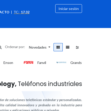
Iniciar sesión
ACTO
|
TC:
17.32
citación
OFERTAS
Ordenar por:
Novedades
Enson
Fanvil
Grandstream
ology,
Teléfonos industriales
ador de soluciones telefónicas estándar y personalizadas.
alta calidad innovadora y probada en la industria para
trias y aplicaciones públicas y privadas.