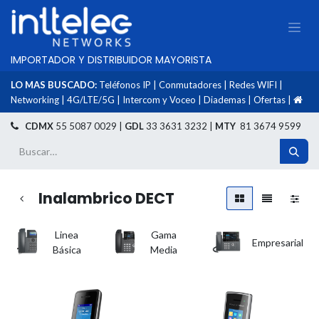
IMPORTADOR Y DISTRIBUIDOR MAYORISTA
LO MAS BUSCADO:
Teléfonos IP
|
Conmutadores
|
Redes WIFI
|
Networking
|
4G/LTE/5G
|
Intercom y Voceo
|
Diademas
|
Ofertas
|
​
CDMX
55 5087 0029 |
GDL
33 3631 3232 |
MTY
81 3674 9599
Inalambrico DECT
Linea
Gama
Empresarial
Básica
Media