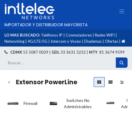
IMPORTADOR Y DISTRIBUIDOR MAYORISTA
LO MAS BUSCADO:
Teléfonos IP
|
Conmutadores
|
Redes WIFI
|
Networking
|
4G/LTE/5G
|
Intercom y Voceo
|
Diademas
|
Ofertas
|
​
CDMX
55 5087 0029 |
GDL
33 3631 3232 |
MTY
81 3674 9599
Extensor PowerLine
Switches No
Sw
Firewall
Administrables
Admin