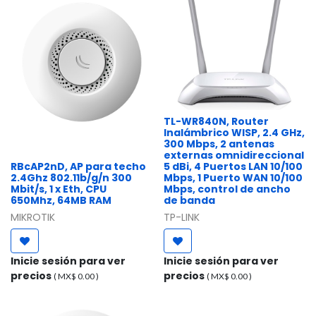
TL-WR840N, Router
Inalámbrico WISP, 2.4 GHz,
300 Mbps, 2 antenas
externas omnidireccional
RBcAP2nD, AP para techo
5 dBi, 4 Puertos LAN 10/100
2.4Ghz 802.11b/g/n 300
Mbps, 1 Puerto WAN 10/100
Mbit/s, 1 x Eth, CPU
Mbps, control de ancho
650Mhz, 64MB RAM
de banda
MIKROTIK
TP-LINK
Inicie sesión para ver
Inicie sesión para ver
precios
precios
( MX$
0.00
)
( MX$
0.00
)