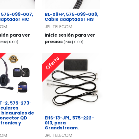
 575-099-007,
BL-09+P, 575-099-008,
daptador HIC
Cable adaptador HIS
COM
JPL TELECOM
esión para ver
Inicie sesión para ver
precios
( MX$
0.00
)
( MX$
0.00
)
Oferta
-2, 575-273-
iculares
 binaurales de
onector QD
EHS-13-JPL, 575-222-
ntronics y
013, para
Grandstream.
COM
JPL TELECOM