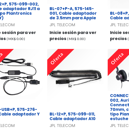
2+P, 575-099-002,
e adaptador RJ11 a
BL-07+P-A, 575-145-
ipo Plantronics
001, Cable adaptador
BL-08+P,
Y)
de 3.5mm para Apple
Cable a
TELECOM
JPL TELECOM
JPL TELE
e sesión para ver
Inicie sesión para ver
Inicie s
ios
precios
precios
( MX$
0.00
)
( MX$
0.00
)
ta
Oferta
Oferta
CONNECT
002, Aur
Connect
1-USB+P, 575-276-
70mm, c
 Cable adaptador Y
BL-12+P, 575-099-011,
tipo Pla
Cable adaptador A10
estuche
TELECOM
JPL TELECOM
JPL TELE