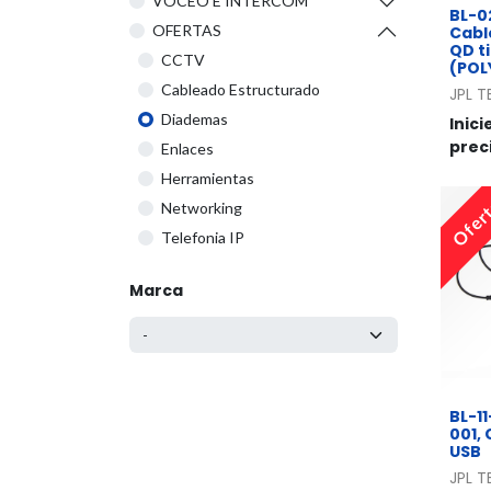
VOCEO E INTERCOM
BL-0
OFERTAS
Cabl
QD t
CCTV
(POL
Cableado Estructurado
JPL 
Diademas
Inici
prec
Enlaces
Herramientas
Ofer
Networking
Telefonia IP
Marca
BL-1
001,
USB
JPL 