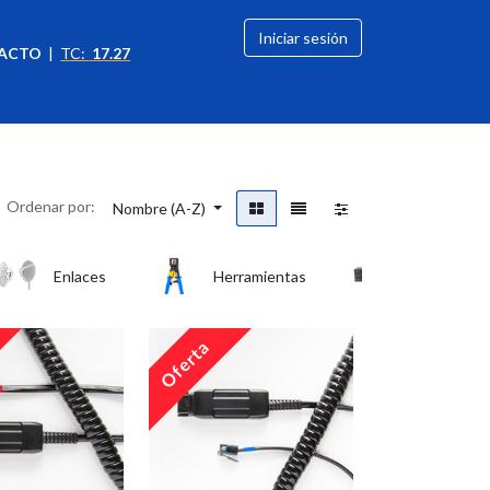
Iniciar sesión
ACTO
|
TC:
17.27
citación
OFERTAS
Ordenar por:
Nombre (A-Z)
Enlaces
Herramientas
Networkin
Oferta