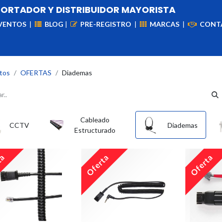
PORTADOR Y DISTRIBUIDOR MAYORISTA
VENTOS
|
BLOG
|
PRE-REGISTRO
|
MARCAS
|
CONT
iademas
Cableado
VIdeovigilancia
Enlaces
Capa
tos
OFERTAS
Diademas
Cableado
CCTV
Diademas
Estructurado
ta
Oferta
Oferta