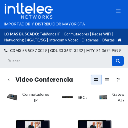
IMPORTADOR Y DISTRIBUIDOR MAYORISTA
LO MAS BUSCADO:
Teléfonos IP
|
Conmutadores
|
Redes WIFI
|
Networking
|
4G/LTE/5G
|
Intercom y Voceo
|
Diademas
|
Ofertas
|
​
CDMX
55 5087 0029 |
GDL
33 3631 3232 |
MTY
81 3674 9599
Video Conferencia
Conmutadores
Gateway
SBCs
IP
ATAs