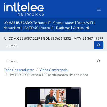
LO MAS BUSCADO:
Teléfonos IP
|
Conmutadores
|
Redes WIFI
|
Networking
|
4G/LTE/5G
|
Voceo IP
|
Diademas
|
Ofertas
|​
​
CDMX
55 5087 0029 |
GDL
33 3631 3232 |
MTY
81 3674 9599
Todos los productos
Video Conferencia
IPVT10-100, Licencia 100 participantes, 49 con video