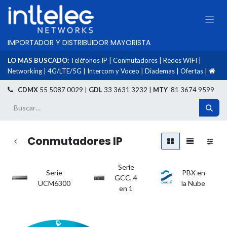
IMPORTADOR Y DISTRIBUIDOR MAYORISTA
LO MAS BUSCADO:
Teléfonos IP
|
Conmutadores
|
Redes WIFI
|
Networking
|
4G/LTE/5G
|
Intercom y Voceo
|
Diademas
|
Ofertas
|
​
CDMX
55 5087 0029 |
GDL
33 3631 3232 |
MTY
81 3674 9599
Conmutadores IP
Serie
Serie
PBX en
GCC, 4
UCM6300
la Nube
en 1