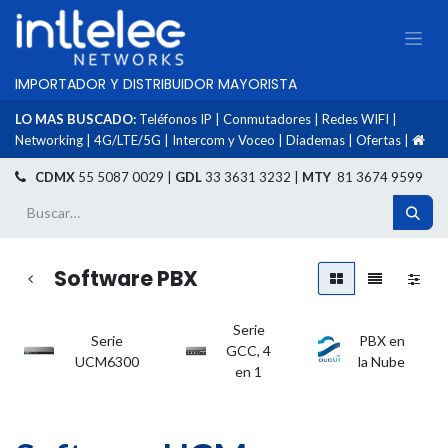
IMPORTADOR Y DISTRIBUIDOR MAYORISTA
LO MAS BUSCADO:
Teléfonos IP
|
Conmutadores
|
Redes WIFI
|
Networking
|
4G/LTE/5G
|
Intercom y Voceo
|
Diademas
|
Ofertas
|
​
CDMX
55 5087 0029 |
GDL
33 3631 3232 |
MTY
81 3674 9599
Software PBX
Serie
Serie
PBX en
GCC, 4
UCM6300
la Nube
en 1