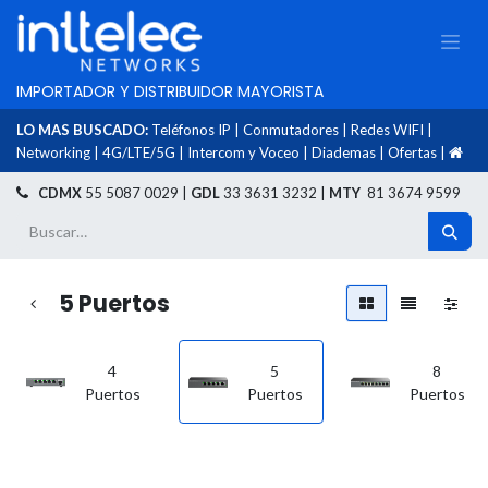
IMPORTADOR Y DISTRIBUIDOR MAYORISTA
LO MAS BUSCADO:
Teléfonos IP
|
Conmutadores
|
Redes WIFI
|
Networking
|
4G/LTE/5G
|
Intercom y Voceo
|
Diademas
|
Ofertas
|
​
CDMX
55 5087 0029 |
GDL
33 3631 3232 |
MTY
81 3674 9599
5 Puertos
4
5
8
Puertos
Puertos
Puertos