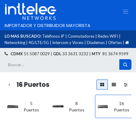
IMPORTADOR Y DISTRIBUIDOR MAYORISTA
LO MAS BUSCADO:
Teléfonos IP
|
Conmutadores
|
Redes WIFI
|
Networking
|
4G/LTE/5G
|
Intercom y Voceo
|
Diademas
|
Ofertas
|
​
CDMX
55 5087 0029 |
GDL
33 3631 3232 |
MTY
81 3674 9599
16 Puertos
5
8
16
Puertos
Puertos
Puertos