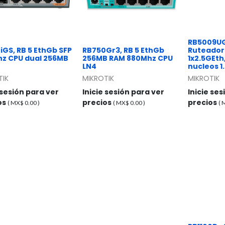
RB5009UG
iGS, RB 5 EthGb SFP
RB750Gr3, RB 5 EthGb
Ruteador
z CPU dual 256MB
256MB RAM 880Mhz CPU
1x2.5GEth,
LN4
nucleos 1
TIK
MIKROTIK
MIKROTIK
 sesión para ver
Inicie sesión para ver
Inicie se
os
precios
precios
( MX$
0.00
)
( MX$
0.00
)
(