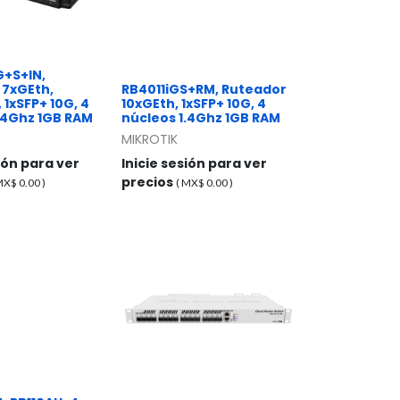
+S+IN,
 7xGEth,
RB4011iGS+RM, Ruteador
 1xSFP+ 10G, 4
10xGEth, 1xSFP+ 10G, 4
.4Ghz 1GB RAM
núcleos 1.4Ghz 1GB RAM
MIKROTIK
sión para ver
Inicie sesión para ver
precios
 MX$
0.00
)
( MX$
0.00
)