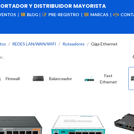
PORTADOR Y DISTRIBUIDOR MAYORISTA
VENTOS
|
BLOG
|
PRE-REGISTRO
|
MARCAS
|
CONT
iademas
Cableado
VIdeovigilancia
Enlaces
Capa
tos
REDES LAN/WAN/WIFI
Ruteadores
Giga Ethernet
Fast
Firewall
Balanceador
Ethernet