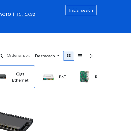
Iniciar sesión
ACTO
|
TC:
17.32
citación
OFERTAS
Ordenar por:
Destacado
Giga
PoE
RouterBoards
Ethernet