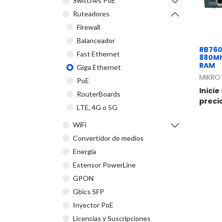
Switches PoE
Ruteadores
Firewall
Balanceador
RB760
Fast Ethernet
880Mh
RAM
Giga Ethernet
MIKRO
PoE
Inicie
RouterBoards
preci
LTE, 4G o 5G
WiFi
Convertidor de medios
Energia
Extensor PowerLine
GPON
Gbics SFP
Inyector PoE
Licencias y Suscripciones