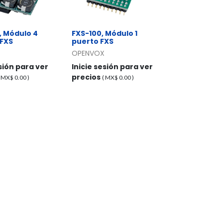
, Módulo 4
FXS-100, Módulo 1
 FXS
puerto FXS
OPENVOX
esión para ver
Inicie sesión para ver
precios
( MX$
0.00
)
( MX$
0.00
)