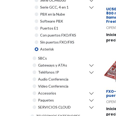
Serie UCM6300
Serie GCC, 4 en 1
UC50
800 
PBX en la Nube
llam
Free
Software PBX
OPEN
Puertos E1
Inici
Con puertos FXO/FXS
prec
Sin puertos FXO/FXS
Asterisk
SBCs
Gateways y ATAs
Teléfonos IP
Audio Conferencia
Video Conferencia
FXO-
Accesorios
puer
Paquetes
OPEN
SERVICIOS CLOUD
Inici
prec