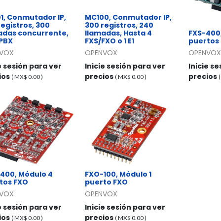
1, Conmutador IP,
MC100, Conmutador IP,
registros, 300
300 registros, 240
adas concurrente,
llamadas, Hasta 4
FXS-400
PBX
FXS/FXO o 1 E1
puertos
VOX
OPENVOX
OPENVOX
e sesión para ver
Inicie sesión para ver
Inicie s
ios
precios
precios
( MX$
0.00
)
( MX$
0.00
)
400, Módulo 4
FXO-100, Módulo 1
tos FXO
puerto FXO
VOX
OPENVOX
e sesión para ver
Inicie sesión para ver
ios
precios
( MX$
0.00
)
( MX$
0.00
)