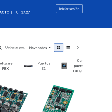
Iniciar sesión
ACTO
|
TC:
17.27
citación
OFERTAS
Ordenar por:
Novedades
Con
oftware
Puertos
S
puertos
PBX
E1
FXO/FXS