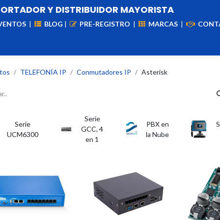
PORTADOR Y DISTRIBUIDOR MAYORISTA
VENTOS
|
BLOG
|
PRE-REGISTRO
|
MARCAS
|
CONT
iademas
Cableado
VIdeovigilancia
Enlaces
Capa
tos
TELEFONÍA IP
Conmutadores IP
Asterisk
Serie
Serie
PBX en
S
GCC, 4
UCM6300
la Nube
en 1