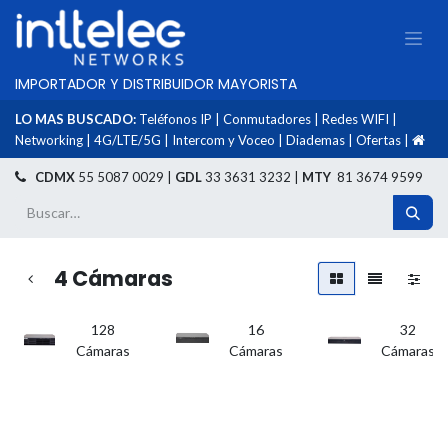
IMPORTADOR Y DISTRIBUIDOR MAYORISTA
LO MAS BUSCADO:
Teléfonos IP
|
Conmutadores
|
Redes WIFI
|
Networking
|
4G/LTE/5G
|
Intercom y Voceo
|
Diademas
|
Ofertas
|
​
CDMX
55 5087 0029 |
GDL
33 3631 3232 |
MTY
81 3674 9599
4 Cámaras
128
16
32
Cámaras
Cámaras
Cámaras