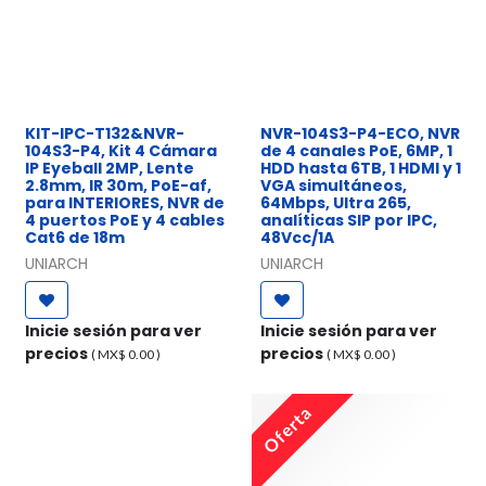
KIT-IPC-T132&NVR-
NVR-104S3-P4-ECO, NVR
104S3-P4, Kit 4 Cámara
de 4 canales PoE, 6MP, 1
IP Eyeball 2MP, Lente
HDD hasta 6TB, 1 HDMI y 1
2.8mm, IR 30m, PoE-af,
VGA simultáneos,
para INTERIORES, NVR de
64Mbps, Ultra 265,
4 puertos PoE y 4 cables
analíticas SIP por IPC,
Cat6 de 18m
48Vcc/1A
UNIARCH
UNIARCH
Inicie sesión para ver
Inicie sesión para ver
precios
precios
( MX$
0.00
)
( MX$
0.00
)
Oferta