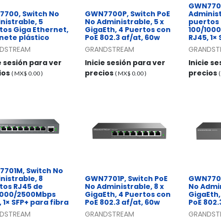
GWN7700
700, Switch No
GWN7700P, Switch PoE
Administ
nistrable, 5
No Administrable, 5 x
puertos
tos Giga Ethernet,
GigaEth, 4 Puertos con
100/100
nete plástico
PoE 802.3 af/at, 60w
RJ45, 1×
DSTREAM
GRANDSTREAM
GRANDST
e sesión para ver
Inicie sesión para ver
Inicie s
ios
precios
precios
( MX$
0.00
)
( MX$
0.00
)
701M, Switch No
nistrable, 8
GWN7701P, Switch PoE
GWN7701
tos RJ45 de
No Administrable, 8 x
No Admin
1000/2500Mbps
GigaEth, 4 Puertos con
GigaEth,
 1× SFP+ para fibra
PoE 802.3 af/at, 60w
PoE 802.
DSTREAM
GRANDSTREAM
GRANDST