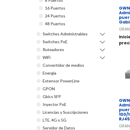
8 Puertos
GWN7
16 Puertos
Admi
24 Puertos
puer
Gabi
48 Puertos
GRAN
Switches Administrables
Inici
Switches PoE
prec
Ruteadores
WiFi
Convertidor de medios
Energia
Extensor PowerLine
GPON
Gbics SFP
GWN7
Inyector PoE
Admi
puer
Licencias y Suscripciones
100/
RJ45,
LTE, 4G o 5G
GRAN
Servidor de Datos