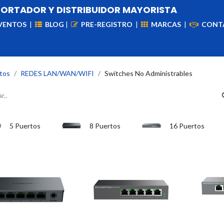
PORTADOR Y DISTRIBUIDOR MAYORISTA
VENTOS
|
BLOG
|
PRE-REGISTRO
|
MARCAS
|
CONT
iademas
Cableado
VIdeovigilancia
Enlaces
Capa
tos
REDES LAN/WAN/WIFI
Switches No Administrables
5 Puertos
8 Puertos
16 Puertos