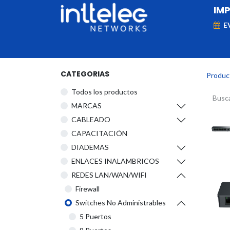
IM
E
MARCAS
Telefonía IP
Networking
D
CATEGORIAS
Produc
Todos los productos
​MARCAS
CABLEADO
CAPACITACIÓN
DIADEMAS
ENLACES INALAMBRICOS
REDES LAN/WAN/WIFI
Firewall
Switches No Administrables
5 Puertos