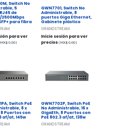
M, Switch No
rable, 5
GWN7701, Switch No
 RJ45 de
Administrable, 8
0/2500Mbps
puertos Giga Ethernet,
 SFP+ para fibra
Gabinete plástico
REAM
GRANDSTREAM
esión para ver
Inicie sesión para ver
precios
( MX$
0.00
)
( MX$
0.00
)
PA, Switch PoE
GWN7702P, Switch PoE
istrable, 8 x
No Administrable, 16 x
 8 Puertos con
GigaEth, 8 Puertos con
3 af/at, 145w
PoE 802.3 af/at, 138w
REAM
GRANDSTREAM