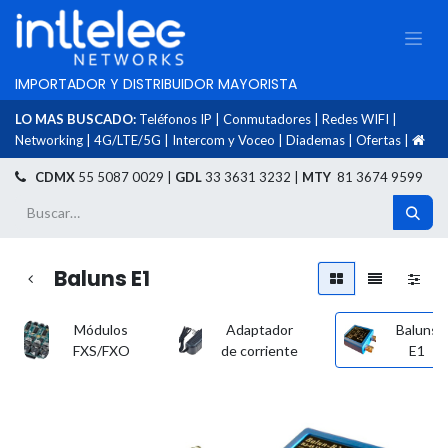
IMPORTADOR Y DISTRIBUIDOR MAYORISTA
LO MAS BUSCADO:
Teléfonos IP
|
Conmutadores
|
Redes WIFI
|
Networking
|
4G/LTE/5G
|
Intercom y Voceo
|
Diademas
|
Ofertas
|
​
CDMX
55 5087 0029 |
GDL
33 3631 3232 |
MTY
81 3674 9599
Baluns E1
Módulos
Adaptador
Baluns
FXS/FXO
de corriente
E1