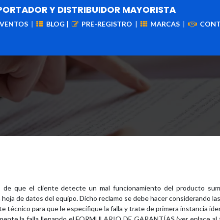
PORTADOR Y DISTRIBUIDOR MAYORISTA
EVENTOS
|
BLOG
|
PRE-REGISTRO
|
MARCAS
|
CON
iademas
Cableado
VIdeovigilancia
Enlaces
Capa
o de que el cliente detecte un mal funcionamiento del producto su
 hoja de datos del equipo. Dicho reclamo se debe hacer considerando las 
técnico para que le especifique la falla y trate de primera instancia identi
umente la falla llenando el FORMULARIO DE GARANTÍAS (ver enlace al fi