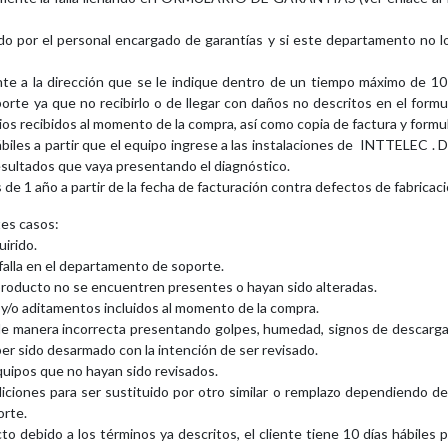
ado por el personal encargado de garantías y si este departamento no log
ente a la dirección que se le indique dentro de un tiempo máximo de 1
orte ya que no recibirlo o de llegar con daños no descritos en el formu
ios recibidos al momento de la compra, así como copia de factura y formul
iles a partir que el equipo ingrese a las instalaciones de INTTELEC . De
esultados que vaya presentando el diagnóstico.
e 1 año a partir de la fecha de facturación contra defectos de fabricaci
tes casos:
irido.
falla en el departamento de soporte.
producto no se encuentren presentes o hayan sido alteradas.
 y/o aditamentos incluidos al momento de la compra.
de manera incorrecta presentando golpes, humedad, signos de descargas 
er sido desarmado con la intención de ser revisado.
ipos que no hayan sido revisados.
iciones para ser sustituido por otro similar o remplazo dependiendo d
orte.
to debido a los términos ya descritos, el cliente tiene 10 días hábiles 