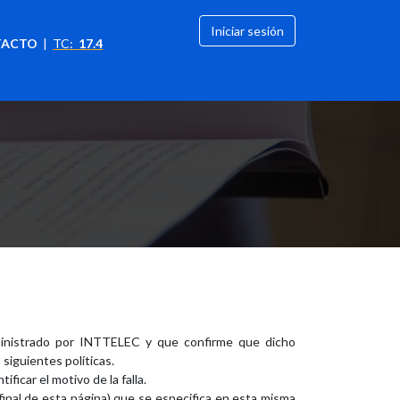
Iniciar sesión
TACTO
|
TC:
17.4
citación
OFERTAS
ministrado por INTTELEC y que confirme que dicho
siguientes políticas.
ficar el motivo de la falla.
nal de esta página) que se especifica en esta misma