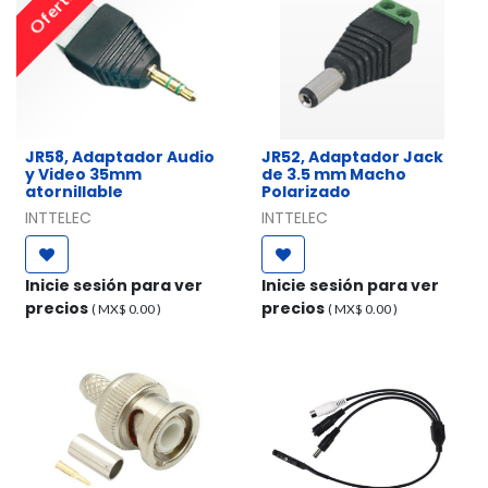
Oferta
JR58, Adaptador Audio
JR52, Adaptador Jack
y Video 35mm
de 3.5 mm Macho
atornillable
Polarizado
INTTELEC
INTTELEC
Inicie sesión para ver
Inicie sesión para ver
precios
precios
( MX$
0.00
)
( MX$
0.00
)