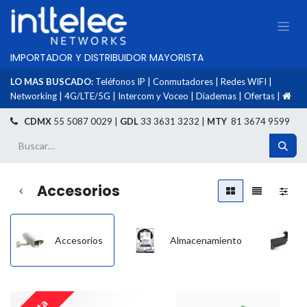
IMPORTADOR Y DISTRIBUIDOR MAYORISTA
LO MAS BUSCADO:
Teléfonos IP
|
Conmutadores
|
Redes WIFI
|
Networking
|
4G/LTE/5G
|
Intercom y Voceo
|
Diademas
|
Ofertas
|
​
CDMX
55 5087 0029 |
GDL
33 3631 3232 |
MTY
81 3674 9599
Accesorios
Accesorios
Almacenamiento