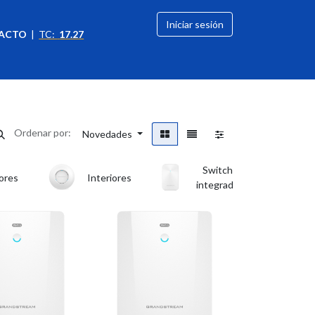
Iniciar sesión
ACTO
|
TC:
17.27
citación
OFERTAS
Ordenar por:
Novedades
Switch
ores
Interiores
integrado