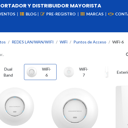
PORTADOR Y DISTRIBUIDOR MAYORISTA
VENTOS
|
BLOG
|
PRE-REGISTRO
|
MARCAS
|
CONT
iademas
Cableado
VIdeovigilancia
Enlaces
Capa
tos
REDES LAN/WAN/WIFI
WiFi
Puntos de Acceso
WiFi-6
Dual
WiFi-
WiFi-
Exteri
Band
6
7