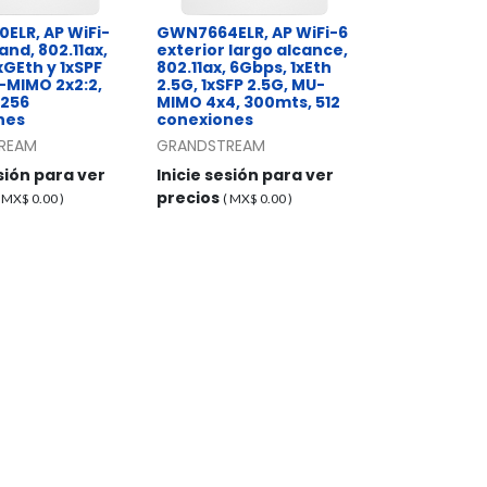
ELR, AP WiFi-
GWN7664ELR, AP WiFi-6
and, 802.11ax,
exterior largo alcance,
xGEth y 1xSPF
802.11ax, 6Gbps, 1xEth
-MIMO 2x2:2,
2.5G, 1xSFP 2.5G, MU-
 256
MIMO 4x4, 300mts, 512
nes
conexiones
REAM
GRANDSTREAM
esión para ver
Inicie sesión para ver
precios
( MX$
0.00
)
( MX$
0.00
)