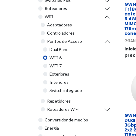
Switches PoE
GWN7
Ruteadores
Tri B
anten
WiFi
5.4G
MIMO
Adaptadores
175m
cone
Controladores
GRAN
Puntos de Acceso
Inici
Dual Band
prec
WiFi-6
WiFi-7
Exteriores
Interiores
Switch integrado
Repetidores
Ruteadores WiFi
GWN7
Dual 
Convertidor de medios
3Gbp
Energia
2x2:2
175m