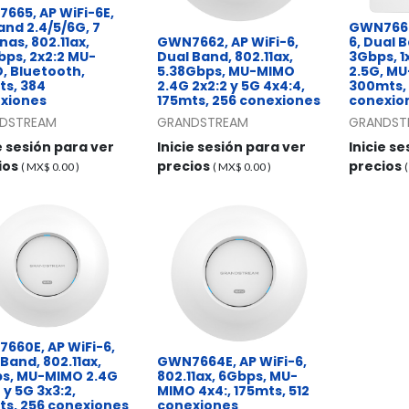
665, AP WiFi-6E,
and 2.4/5/6G, 7
GWN7660
as, 802.11ax,
GWN7662, AP WiFi-6,
6, Dual B
bps, 2x2:2 MU-
Dual Band, 802.11ax,
3Gbps, 1
, Bluetooth,
5.38Gbps, MU-MIMO
2.5G, MU
ts, 384
2.4G 2x2:2 y 5G 4x4:4,
300mts,
xiones
175mts, 256 conexiones
conexio
DSTREAM
GRANDSTREAM
GRANDST
e sesión para ver
Inicie sesión para ver
Inicie s
ios
precios
precios
( MX$
0.00
)
( MX$
0.00
)
660E, AP WiFi-6,
Band, 802.11ax,
GWN7664E, AP WiFi-6,
s, MU-MIMO 2.4G
802.11ax, 6Gbps, MU-
 y 5G 3x3:2,
MIMO 4x4:, 175mts, 512
ts, 256 conexiones
conexiones