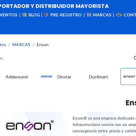
PORTADOR Y DISTRIBUIDOR MAYORISTA
EVENTOS
|
BLOG
|
PRE-REGISTRO
|
MARCAS
|
CON
iademas
Cableado
VIdeovigilancia
Enlaces
Capa
tos
​MARCAS
Enson
Addasound
Dinstar
DuoSmart
En
Enson® es una empresa dedicada a l
Infraestructura cuenta con un ampl
convergencia entre precio y calid