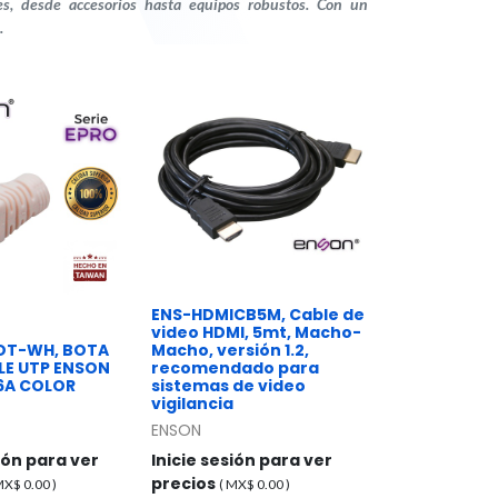
les, desde accesorios hasta equipos robustos. Con un
.
ENS-HDMICB5M, Cable de
video HDMI, 5mt, Macho-
OT-WH, BOTA
Macho, versión 1.2,
LE UTP ENSON
recomendado para
6A COLOR
sistemas de video
vigilancia
ENSON
sión para ver
Inicie sesión para ver
precios
 MX$
0.00
)
( MX$
0.00
)