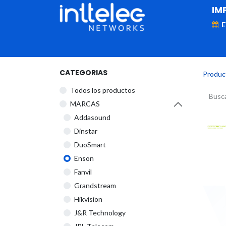
IM
MARCAS
Telefonía IP
Networking
D
CATEGORIAS
Produc
Todos los productos
​MARCAS
Addasound
Dinstar
DuoSmart
Enson
Fanvil
Grandstream
Hikvision
J&R Technology