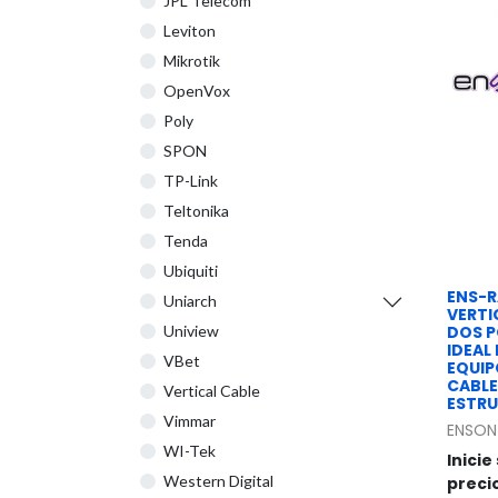
JPL Telecom
Leviton
Mikrotik
OpenVox
Poly
SPON
TP-Link
Teltonika
Tenda
Ubiquiti
ENS-R
Uniarch
VERTI
DOS P
Uniview
IDEAL
VBet
EQUIP
CABL
Vertical Cable
ESTR
Vimmar
ENSON
WI-Tek
Inicie
Western Digital
preci