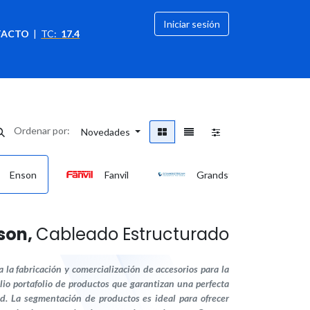
Iniciar sesión
TACTO
|
TC:
17.4
citación
OFERTAS
Ordenar por:
Novedades
Enson
Fanvil
Grandstream
son,
Cableado Estructurado
a fabricación y comercialización de accesorios para la
io portafolio de productos que garantizan una perfecta
ad. La segmentación de productos es ideal para ofrecer