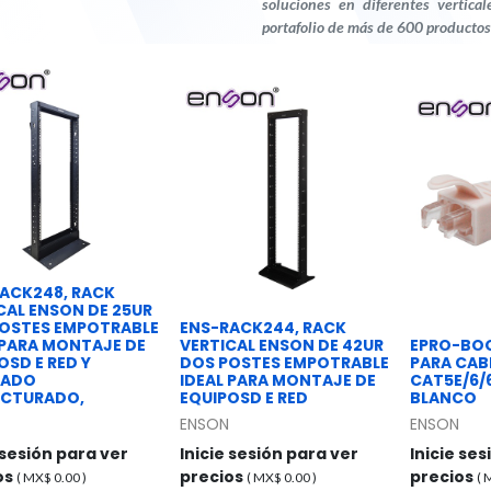
soluciones en diferentes vertica
portafolio de más de 600 productos
ACK248, RACK
CAL ENSON DE 25UR
OSTES EMPOTRABLE
ENS-RACK244, RACK
 PARA MONTAJE DE
VERTICAL ENSON DE 42UR
EPRO-BO
OSD E RED Y
DOS POSTES EMPOTRABLE
PARA CAB
EADO
IDEAL PARA MONTAJE DE
CAT5E/6/
UCTURADO,
EQUIPOSD E RED
BLANCO
ENSON
ENSON
 sesión para ver
Inicie sesión para ver
Inicie se
os
precios
precios
( MX$
0.00
)
( MX$
0.00
)
(