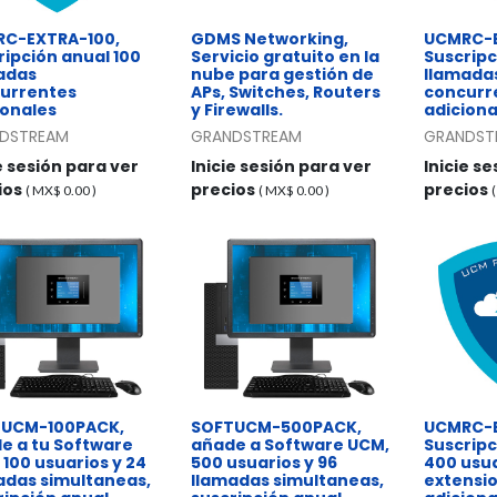
C-EXTRA-100,
GDMS Networking,
UCMRC-E
ripción anual 100
Servicio gratuito en la
Suscripc
adas
nube para gestión de
llamada
urrentes
APs, Switches, Routers
concurr
ionales
y Firewalls.
adiciona
DSTREAM
GRANDSTREAM
GRANDST
e sesión para ver
Inicie sesión para ver
Inicie s
ios
precios
precios
( MX$
0.00
)
( MX$
0.00
)
UCM-100PACK,
SOFTUCM-500PACK,
UCMRC-
e a tu Software
añade a Software UCM,
Suscripc
 100 usuarios y 24
500 usuarios y 96
400 usua
adas simultaneas,
llamadas simultaneas,
extensi