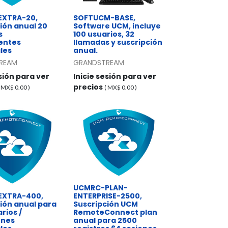
XTRA-20,
SOFTUCM-BASE,
ión anual 20
Software UCM, incluye
s
100 usuarios, 32
entes
llamadas y suscripción
les
anual.
REAM
GRANDSTREAM
esión para ver
Inicie sesión para ver
precios
( MX$
0.00
)
( MX$
0.00
)
UCMRC-PLAN-
EXTRA-400,
ENTERPRISE-2500,
ión anual para
Suscripción UCM
rios /
RemoteConnect plan
ones
anual para 2500