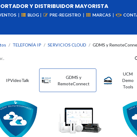
PORTADOR Y DISTRIBUIDOR MAYORISTA
VENTOS
|
BLOG
|
PRE-REGISTRO
|
MARCAS
|
CONT
iademas
Cableado
VIdeovigilancia
Enlaces
Capa
tos
TELEFONÍA IP
SERVICIOS CLOUD
GDMS y RemoteConne
UCM
GDMS y
IPVideoTalk
Demo
RemoteConnect
Tools