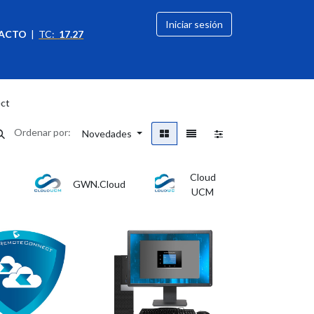
Iniciar sesión
ACTO
|
TC:
17.27
citación
OFERTAS
ct
Ordenar por:
Novedades
Cloud
GWN.Cloud
UCM