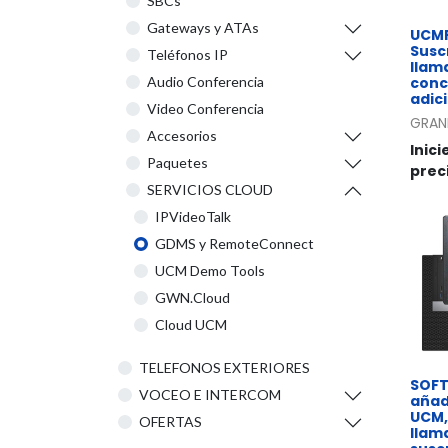
SBCs
Gateways y ATAs
UCMR
Susc
Teléfonos IP
llam
conc
Audio Conferencia
adic
Video Conferencia
GRAN
Accesorios
Inici
Paquetes
prec
SERVICIOS CLOUD
IPVideoTalk
GDMS y RemoteConnect
UCM Demo Tools
GWN.Cloud
Cloud UCM
TELEFONOS EXTERIORES
SOFT
VOCEO E INTERCOM
añad
UCM,
OFERTAS
llam