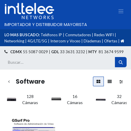
IMPORTADOR Y DISTRIBUIDOR MAYORISTA
LO MAS BUSCADO:
Teléfonos IP
|
Conmutadores
|
Redes WIFI
|
Networking
|
4G/LTE/5G
|
Intercom y Voceo
|
Diademas
|
Ofertas
|
​
CDMX
55 5087 0029 |
GDL
33 3631 3232 |
MTY
81 3674 9599
Software
128
16
32
Cámaras
Cámaras
Cámaras