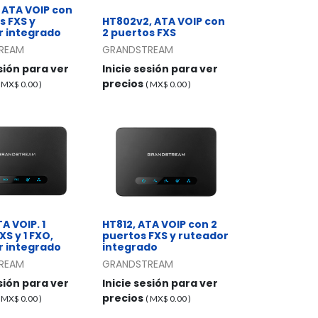
 ATA VOIP con
s FXS y
HT802v2, ATA VOIP con
r integrado
2 puertos FXS
REAM
GRANDSTREAM
esión para ver
Inicie sesión para ver
precios
( MX$
0.00
)
( MX$
0.00
)
A VOIP. 1
HT812, ATA VOIP con 2
XS y 1 FXO,
puertos FXS y ruteador
r integrado
integrado
REAM
GRANDSTREAM
esión para ver
Inicie sesión para ver
precios
( MX$
0.00
)
( MX$
0.00
)