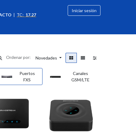
Iniciar sesión
ACTO
|
TC:
17.27
citación
OFERTAS
Ordenar por:
Novedades
Puertos
Canales
FXS
GSM/LTE