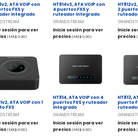
8v2, ATA VOIP con
HT814v2, ATA VOIP con
HT812v2,
ertos FXS y
4 puertos FXS y
2 puerto
ador integrado
ruteador integrado
ruteado
DSTREAM
GRANDSTREAM
GRANDST
e sesión para ver
Inicie sesión para ver
Inicie s
ios
precios
precios
( MX$
0.00
)
( MX$
0.00
)
HT814, ATA VOIP con 4
HT813, AT
1v2, ATA VOIP con 1
puertos FXS y ruteador
puerto F
to FXS
integrado
ruteado
DSTREAM
GRANDSTREAM
GRANDST
e sesión para ver
Inicie sesión para ver
Inicie s
ios
precios
precios
( MX$
0.00
)
( MX$
0.00
)