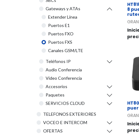
SBCs
HT81
Gateways y ATAs
8 pu
rute
Extender Línea
GRAN
Puertos E1
Inici
Puertos FXO
prec
Puertos FXS
Canales GSM/LTE
Teléfonos IP
Audio Conferencia
Video Conferencia
Accesorios
Paquetes
HT80
SERVICIOS CLOUD
puer
TELEFONOS EXTERIORES
GRAN
VOCEO E INTERCOM
Inici
prec
OFERTAS