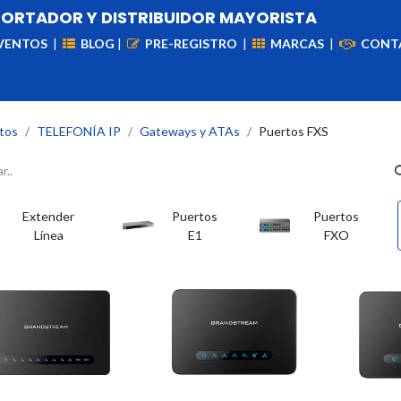
PORTADOR Y DISTRIBUIDOR MAYORISTA
VENTOS
|
BLOG
|
PRE-REGISTRO
|
MARCAS
|
CONT
iademas
Cableado
VIdeovigilancia
Enlaces
Capa
tos
TELEFONÍA IP
Gateways y ATAs
Puertos FXS
Extender
Puertos
Puertos
Línea
E1
FXO