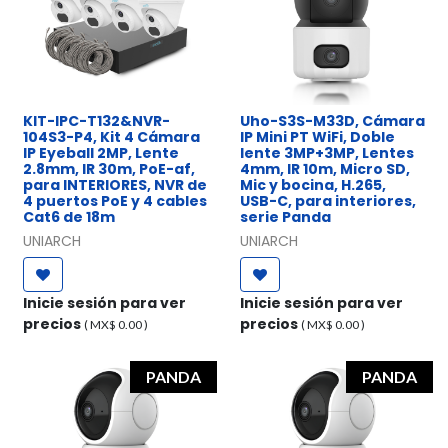
KIT-IPC-T132&NVR-
Uho-S3S-M33D, Cámara
104S3-P4, Kit 4 Cámara
IP Mini PT WiFi, Doble
IP Eyeball 2MP, Lente
lente 3MP+3MP, Lentes
2.8mm, IR 30m, PoE-af,
4mm, IR 10m, Micro SD,
para INTERIORES, NVR de
Mic y bocina, H.265,
4 puertos PoE y 4 cables
USB-C, para interiores,
Cat6 de 18m
serie Panda
UNIARCH
UNIARCH
Inicie sesión para ver
Inicie sesión para ver
precios
precios
( MX$
0.00
)
( MX$
0.00
)
PANDA
PANDA