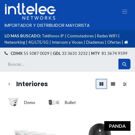
IMPORTADOR Y DISTRIBUIDOR MAYORISTA
LO MAS BUSCADO:
Teléfonos IP
|
Conmutadores
|
Redes WIFI
|
Networking
|
4G/LTE/5G
|
Intercom y Voceo
|
Diademas
|
Ofertas
|
​
CDMX
55 5087 0029 |
GDL
33 3631 3232 |
MTY
81 3674 9599
Interiores
Domo
Bullet
PANDA