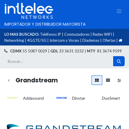
IMPORTADOR Y DISTRIBUIDOR MAYORISTA
LO MAS BUSCADO:
Teléfonos IP
|
Conmutadores
|
Redes WIFI
|
Networking
|
4G/LTE/5G
|
Intercom y Voceo
|
Diademas
|
Ofertas
|
​
CDMX
55 5087 0029 |
GDL
33 3631 3232 |
MTY
81 3674 9599
Grandstream
Addasound
Dinstar
DuoSmart