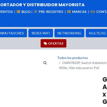
PORTADOR Y DISTRIBUIDOR MAYORISTA
VENTOS
|
BLOG
|
PRE-REGISTRO
|
MARCAS
|
CONT
iademas
Cableado
VIdeovigilancia
Enlaces
Capa
NMUTADORES
REDES WIFI
NETWORKING
4G/LTE/5G
OFER​​​​TAS
Todos los productos
GWN7803P, Switch Administrab
400w, 30w máx puerto PoE
G
A
x
G