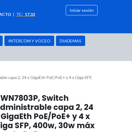
Iniciar sesión
ACTO
|
TC:
17.32
citación
OFERTAS
INTERCOM Y VOCEO
DIADEMAS
le capa 2, 24 x GigaEth PoE/PoE+ y 4 x Giga SFP,
WN7803P, Switch
dministrable capa 2, 24
 GigaEth PoE/PoE+ y 4 x
iga SFP, 400w, 30w máx