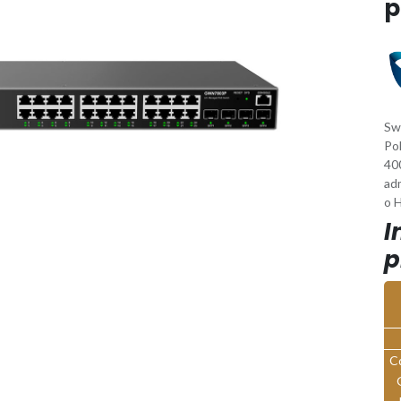
p
Sw
Po
40
ad
o 
I
p
C