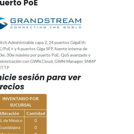
uerto PoE
itch Administrable capa 2, 24 puertos GigaEth
E/PoE+ y 4 puertos Giga SFP, fuente interna de
0w, 30w máximo por puerto PoE. QoS avanzado y
ministración con GWN.Cloud, GWN-Manager, SNMP
HTTP
nicie sesión para ver
recios
INVENTARIO POR
SUCURSAL
Ubicación
Cantidad
d. de México
0
Guadalajara
0