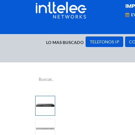
IM
E
MARCAS
Telefonía IP
Networking
D
TELEFONOS IP
CO
LO MAS BUSCADO