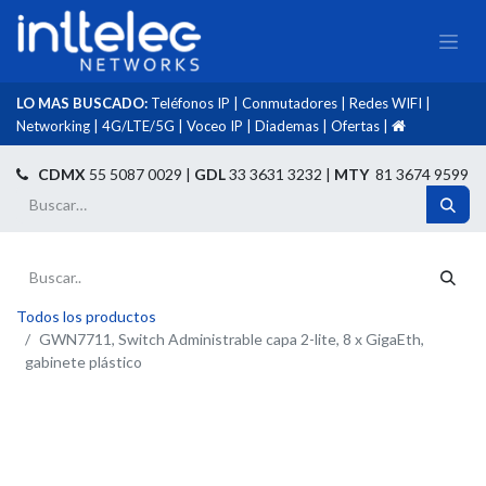
LO MAS BUSCADO:
Teléfonos IP
|
Conmutadores
|
Redes WIFI
|
Networking
|
4G/LTE/5G
|
Voceo IP
|
Diademas
|
Ofertas
|​
​
CDMX
55 5087 0029 |
GDL
33 3631 3232 |
MTY
81 3674 9599
Todos los productos
GWN7711, Switch Administrable capa 2-lite, 8 x GigaEth,
gabinete plástico