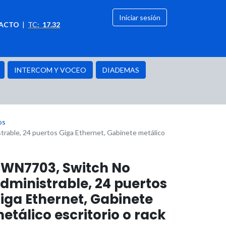
Iniciar sesión
ACTO
|
TC:
17.32
citación
OFERTAS
INTERCOM Y VOCEO
DIADEMAS
os
able, 24 puertos Giga Ethernet, Gabinete metálico
WN7703, Switch No
dministrable, 24 puertos
iga Ethernet, Gabinete
etálico escritorio o rack