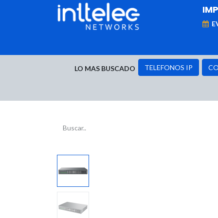
IM
E
MARCAS
Telefonía IP
Networking
D
TELEFONOS IP
CO
LO MAS BUSCADO