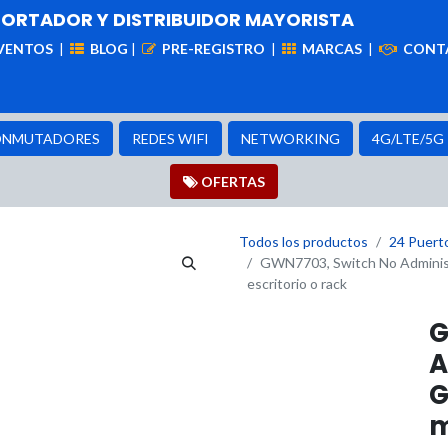
PORTADOR Y DISTRIBUIDOR MAYORISTA
VENTOS
|
BLOG
|
PRE-REGISTRO
|
MARCAS
|
CONT
iademas
Cableado
VIdeovigilancia
Enlaces
Capa
NMUTADORES
REDES WIFI
NETWORKING
4G/LTE/5G
OFER​​​​TAS
Todos los productos
24 Puert
GWN7703, Switch No Administr
escritorio o rack
G
A
G
m