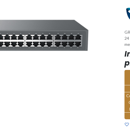
GR
24
met
I
p
C