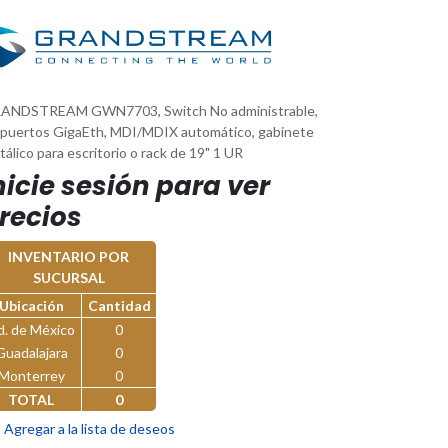
ANDSTREAM GWN7703, Switch No administrable,
 puertos GigaEth, MDI/MDIX automático, gabinete
álico para escritorio o rack de 19" 1 UR
nicie sesión para ver
recios
INVENTARIO POR
SUCURSAL
Ubicación
Cantidad
d. de México
0
Guadalajara
0
Monterrey
0
TOTAL
0
Agregar a la lista de deseos