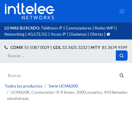
LO MAS BUSCADO:
Teléfonos IP
|
Conmutadores
|
Redes WIFI
|
Networking
|
4G/LTE/5G
|
Voceo IP
|
Diademas
|
Ofertas
|​
​
CDMX
55 5087 0029 |
GDL
33 3631 3232 |
MTY
81 3674 9599
Todos los productos
Serie UCM6300
UCM6308, Conmutador IP, 8 líneas, 3000 usuarios, 450 llamadas
simultáneas