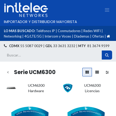
IMPORTADOR Y DISTRIBUIDOR MAYORISTA
LO MAS BUSCADO:
Teléfonos IP
|
Conmutadores
|
Redes WIFI
|
Networking
|
4G/LTE/5G
|
Intercom y Voceo
|
Diademas
|
Ofertas
|
​
CDMX
55 5087 0029 |
GDL
33 3631 3232 |
MTY
81 3674 9599
Serie UCM6300
UCM6300
UCM6300
Hardware
Licencias