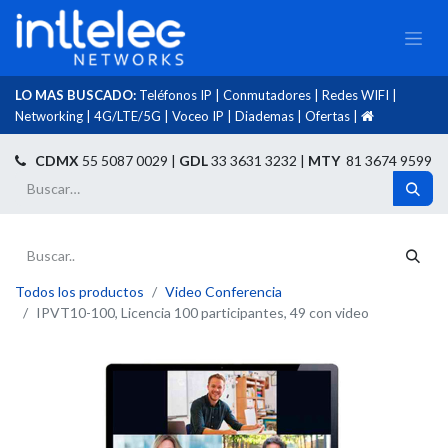
LO MAS BUSCADO:
Teléfonos IP
|
Conmutadores
|
Redes WIFI
|
Networking
|
4G/LTE/5G
|
Voceo IP
|
Diademas
|
Ofertas
|​
​
CDMX
55 5087 0029 |
GDL
33 3631 3232 |
MTY
81 3674 9599
Todos los productos
Video Conferencia
IPVT10-100, Licencia 100 participantes, 49 con video