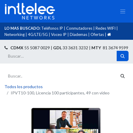
LO MAS BUSCADO:
Teléfonos IP
|
Conmutadores
|
Redes WIFI
|
Networking
|
4G/LTE/5G
|
Voceo IP
|
Diademas
|
Ofertas
|​
​
CDMX
55 5087 0029 |
GDL
33 3631 3232 |
MTY
81 3674 9599
Todos los productos
IPVT10-100, Licencia 100 participantes, 49 con video