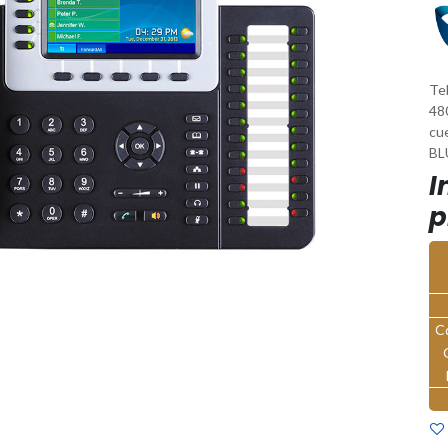
Tel
48
cu
B
I
p
C