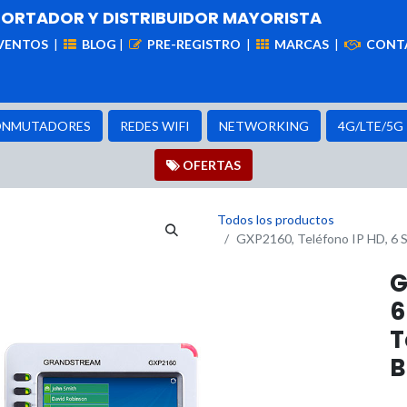
PORTADOR Y DISTRIBUIDOR MAYORISTA
VENTOS
|
BLOG
|
PRE-REGISTRO
|
MARCAS
|
CONT
iademas
Cableado
VIdeovigilancia
Enlaces
Capa
NMUTADORES
REDES WIFI
NETWORKING
4G/LTE/5G
OFER​​​​TAS
Todos los productos
GXP2160, Teléfono IP HD, 6 SI
G
6
T
B