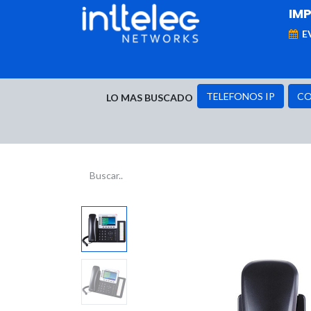
IM
E
MARCAS
Telefonía IP
Networking
D
TELEFONOS IP
CO
LO MAS BUSCADO