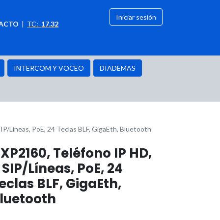
Iniciar sesión
ACTO
|
TC:
17.32
citación
OFERTAS
INTERCOM Y VOCEO
DIADEMAS
P/Líneas, PoE, 24 Teclas BLF, GigaEth, Bluetooth
XP2160, Teléfono IP HD,
 SIP/Líneas, PoE, 24
eclas BLF, GigaEth,
luetooth