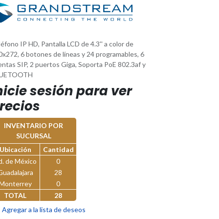
éfono IP HD, Pantalla LCD de 4.3'' a color de
0x272, 6 botones de líneas y 24 programables, 6
entas SIP, 2 puertos Giga, Soporta PoE 802.3af y
LUETOOTH
nicie sesión para ver
recios
INVENTARIO POR
SUCURSAL
Ubicación
Cantidad
d. de México
0
Guadalajara
28
Monterrey
0
TOTAL
28
Agregar a la lista de deseos