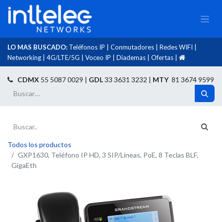
LO MAS BUSCADO:
Teléfonos IP
|
Conmutadores
|
Redes WIFI
|
Networking
|
4G/LTE/5G
|
Voceo IP
|
Diademas
|
Ofertas
|​
​
CDMX
55 5087 0029 |
GDL
33 3631 3232 |
MTY
81 3674 9599
Todos los productos
GXP1630, Teléfono IP HD, 3 SIP/Líneas, PoE, 8 Teclas BLF,
GigaEth