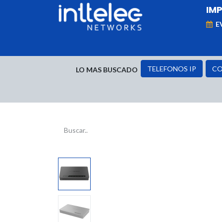
IM
E
MARCAS
Telefonía IP
Networking
D
TELEFONOS IP
CO
LO MAS BUSCADO