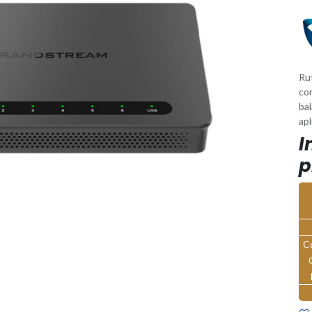
Rut
co
bal
ap
I
p
C