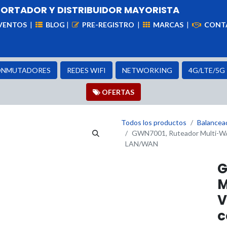
PORTADOR Y DISTRIBUIDOR MAYORISTA
VENTOS
|
BLOG
|
PRE-REGISTRO
|
MARCAS
|
CONT
iademas
Cableado
VIdeovigilancia
Enlaces
Capa
NMUTADORES
REDES WIFI
NETWORKING
4G/LTE/5G
OFER​​​​TAS
Todos los productos
Balancea
GWN7001, Ruteador Multi-WAN
LAN/WAN
G
M
V
c