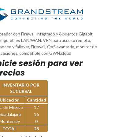
eador con Firewall integrado y 6 puertos Gigabit
nfigurables LAN/WAN. VPN para acceso remoto,
anceo y failover, Firewall, QoS avanzado, monitor de
licaciones, compatible con GWN.cloud
nicie sesión para ver
recios
INVENTARIO POR
SUCURSAL
Ubicación
Cantidad
d. de México
12
Guadalajara
16
Monterrey
0
TOTAL
28