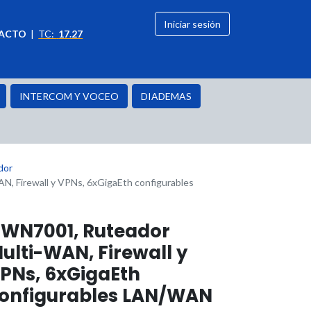
Iniciar sesión
ACTO
|
TC:
17.27
citación
OFERTAS
INTERCOM Y VOCEO
DIADEMAS
dor
, Firewall y VPNs, 6xGigaEth configurables
WN7001, Ruteador
ulti-WAN, Firewall y
PNs, 6xGigaEth
onfigurables LAN/WAN