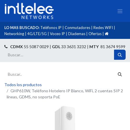
LO MAS BUSCADO:
Teléfonos IP
|
Conmutadores
|
Redes WIFI
|
Networking
|
4G/LTE/5G
|
Voceo IP
|
Diademas
|
Ofertas
|​
​
CDMX
55 5087 0029 |
GDL
33 3631 3232 |
MTY
81 3674 9599
Todos los productos
GHP610W, Teléfono Hotelero IP Blanco, WiFi, 2 cuentas SIP 2
líneas, GDMS, no soporta PoE